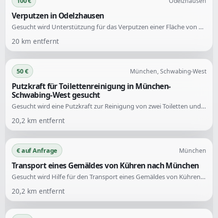
100 €
Odelzhausen
Verputzen in Odelzhausen
Gesucht wird Unterstützung für das Verputzen einer Fläche von 12x3 Metern. Die Anfrage richtet sich an erfahrene Handwerker im Bereich Verputzen.
20
km entfernt
50 €
München, Schwabing-West
Putzkraft für Toilettenreinigung in München-
Schwabing-West gesucht
Gesucht wird eine Putzkraft zur Reinigung von zwei Toiletten und des Fußbodens. Die Arbeiten sollen am Sonntag, den 02.08., zwischen 15 und 17 Uhr stattfinden.
20,2
km entfernt
€ auf Anfrage
München
Transport eines Gemäldes von Kühren nach München
Gesucht wird Hilfe für den Transport eines Gemäldes von Kühren nach München. Die Aufgabe umfasst das Mitnehmen und Befördern des Kunstwerks.
20,2
km entfernt