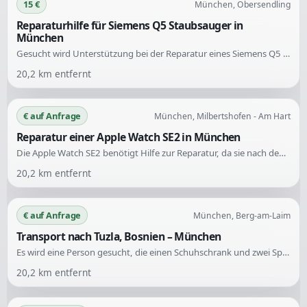
15 €
München, Obersendling
Reparaturhilfe für Siemens Q5 Staubsauger in
München
Gesucht wird Unterstützung bei der Reparatur eines Siemens Q5 Staubsaugers. Das Gerät lässt sich nicht mehr einschalten und es besteht Unsicherheit über die genaue Ursache der Störung.
20,2
km entfernt
€ auf Anfrage
München, Milbertshofen - Am Hart
Reparatur einer Apple Watch SE2 in München
Die Apple Watch SE2 benötigt Hilfe zur Reparatur, da sie nach dem Schwimmen nicht mehr funktioniert. Trotz Trocknung und Batteriewechsel zeigt sie weiterhin keinen Betrieb an.
20,2
km entfernt
€ auf Anfrage
München, Berg-am-Laim
Transport nach Tuzla, Bosnien – München
Es wird eine Person gesucht, die einen Schuhschrank und zwei Spiegel nach Tuzla in Bosnien transportieren kann. Die Abholung erfolgt in München, Berg-am-Laim.
20,2
km entfernt