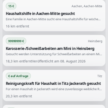
15 €
Aachen, Aachen-Mitte
Haushaltshilfe in Aachen-Mitte gesucht
Eine Familie in Aachen-Mitte sucht eine Haushaltshilfe für wöchentliche Unterstützung. Die Hilfe wird entweder für 2 Stunden oder 3 Stunden pro Woche benötigt.
16
km entfernt
99999999 €
Heinsberg
Karosserie-/Schweißarbeiten am Mini in Heinsberg
Gesucht werden Unterstützung für Schweißarbeiten an einem Mini. Konkrete Aufgaben umfassen die Instandsetzung von Rostschäden im Bereich der Heckleuchten und der linken Seitenwand mit neu angefertigten Blechen.
18,3
km entfernt
Veröffentlicht am
08. August 2026
€ auf Anfrage
Titz
Reinigungskraft für Haushalt in Titz-Jackerath gesucht
Für einen Haushalt in Jackerath wird eine zuverlässige weibliche Reinigungskraft gesucht. Die Unterstützung wird regelmäßig für etwa zwei Stunden pro Woche benötigt. Eine offizielle Anmeldung der Tätigkeit (Minijob) ist wichtig.
20,3
km entfernt