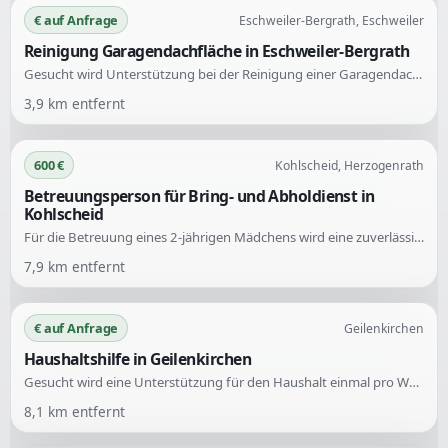
€ auf Anfrage
Eschweiler-Bergrath, Eschweiler
Reinigung Garagendachfläche in Eschweiler-Bergrath
Gesucht wird Unterstützung bei der Reinigung einer Garagendachfläche von ca. 30 m² in Eschweiler-Bergrath. Dazu gehört sowohl die reine Garagenfläche als auch die transparente Überdachung.
3,9
km entfernt
600 €
Kohlscheid, Herzogenrath
Betreuungsperson für Bring- und Abholdienst in
Kohlscheid
Für die Betreuung eines 2-jährigen Mädchens wird eine zuverlässige Person gesucht. Die Aufgaben umfassen das morgendliche Bringen zur Kita und die nachmittägliche Abholung, mit flexiblen Möglichkeiten zur Durchführung.
7,9
km entfernt
€ auf Anfrage
Geilenkirchen
Haushaltshilfe in Geilenkirchen
Gesucht wird eine Unterstützung für den Haushalt einmal pro Woche. Die genauen Aufgaben können direkt besprochen werden.
8,1
km entfernt