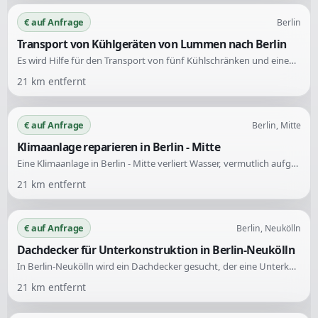
€ auf Anfrage
Berlin
Transport von Kühlgeräten von Lummen nach Berlin
Es wird Hilfe für den Transport von fünf Kühlschränken und einem Miniofen benötigt. Die Geräte müssen am 11.08.26 von einem Standort in Lummen, Belgien abgeholt und innerhalb von zwei Monaten nach Berlin geliefert werden.
21
km entfernt
€ auf Anfrage
Berlin, Mitte
Klimaanlage reparieren in Berlin - Mitte
Eine Klimaanlage in Berlin - Mitte verliert Wasser, vermutlich aufgrund eines Problems mit dem Ablaufschlauch. Gesucht wird jemand, der die Ursache prüft und den Schaden fachgerecht behebt.
21
km entfernt
€ auf Anfrage
Berlin, Neukölln
Dachdecker für Unterkonstruktion in Berlin-Neukölln
In Berlin-Neukölln wird ein Dachdecker gesucht, der eine Unterkonstruktion für eine Garage erstellen und diese mit Sandwichpanelen decken kann. Die Fläche beträgt ca. 36 qm.
21
km entfernt