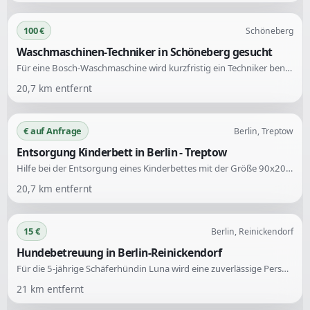
100 €
Schöneberg
Waschmaschinen-Techniker in Schöneberg gesucht
Für eine Bosch-Waschmaschine wird kurzfristig ein Techniker benötigt, um Fehler E35-10 und E36-10 zu beheben. Die Maschine hat bereits einige Schritte durchlaufen, wie die Reinigung des Flusensiebs und das Ablassen des Restwassers. Die Reparatur soll heute zwischen 14-16 Uhr in Schöneberg stattfinden.
20,7
km entfernt
€ auf Anfrage
Berlin, Treptow
Entsorgung Kinderbett in Berlin - Treptow
Hilfe bei der Entsorgung eines Kinderbettes mit der Größe 90x200 cm. Das Bett muss im Erdgeschoss abgeholt werden.
20,7
km entfernt
15 €
Berlin, Reinickendorf
Hundebetreuung in Berlin-Reinickendorf
Für die 5-jährige Schäferhündin Luna wird eine zuverlässige Person gesucht, die regelmäßig mit ihr spazieren geht oder sie anderweitig auslastet. Der Einsatz kann täglich oder mehrmals pro Woche erfolgen, bevorzugt im Auslaufgebiet Frohnau oder Stolper Feld.
21
km entfernt