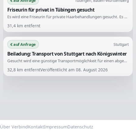
€ auf Anfrage
Tübingen, Baden-Württemberg
Friseurin für privat in Tübingen gesucht
Es wird eine Friseurin für private Haarbehandlungen gesucht. Es sind Leistungen wie Haarschnitt und Styling für Langhaare erforderlich.
31,4
km entfernt
€ auf Anfrage
Stuttgart
Beiladung: Transport von Stuttgart nach Königswinter
Gesucht wird eine günstige Transportmöglichkeit für einen abgebauten Kleiderschrank. Die Abholung erfolgt in Stuttgart-Plieningen und das Ziel ist in Königswinter.
32,8
km entfernt
Veröffentlicht am
08. August 2026
Über Verbind
Kontakt
Impressum
Datenschutz