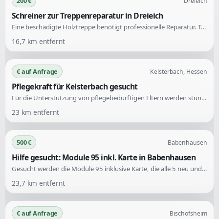
200 €
Dreieich
Schreiner zur Treppenreparatur in Dreieich
Eine beschädigte Holztreppe benötigt professionelle Reparatur. Trittkanten sind abgebrochen und Druckstellen müssen beseitigt werden. Zudem muss eine Stufe abgebeizt und anschließend versiegelt werden.
16,7
km entfernt
€ auf Anfrage
Kelsterbach, Hessen
Pflegekraft für Kelsterbach gesucht
Für die Unterstützung von pflegebedürftigen Eltern werden stundenweise Hilfeleistungen gesucht. Der Vater hat Pflegestufe 5 und die Mutter Pflegestufe 4. Bevorzugte Einsatzzeiten sind am Abend zwischen 17:30 und 19:30 Uhr sowie mittags zwischen 12:00 und 13:00 Uhr an 2-3 Tagen in der Woche.
23
km entfernt
500 €
Babenhausen
Hilfe gesucht: Module 95 inkl. Karte in Babenhausen
Gesucht werden die Module 95 inklusive Karte, die alle 5 neu und aktuell eingetragen sind. Vor Jahren konnte man diese einfach bei einer Fahrschule erhalten, jedoch ist dies heute nicht mehr möglich. Es wird Hilfe zur Beschaffung dieser Module benötigt.
23,7
km entfernt
€ auf Anfrage
Bischofsheim