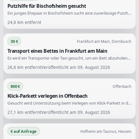
Putzhilfe für Bischofsheim gesucht
Ein junges Ehepaar in Bischofsheim sucht eine zuverlässige Putzhilfe zur regelmäßigen Unterstützung in ihrem gepflegten Haushalt. Die Aufgaben umfassen wöchentliche Reinigungen sowie die Fensterreinigung mehrmals im Jahr.
24,6
km entfernt
30 €
Frankfurt am Main, Dornbusch
Transport eines Bettes in Frankfurt am Main
Es wird ein Transporter oder Taxi gesucht, um ein Bett abzuholen. Der Abholort liegt in Frankfurt am Main, speziell im Dornbusch.
26,6
km entfernt
Veröffentlicht am
09. August 2026
800 €
Offenbach
Klick-Parkett verlegen in Offenbach
Gesucht wird Unterstützung beim Verlegen von Klick-Parkett in drei Räumen mit einer Fläche von knapp 50 m², inklusive der Montage von Randleisten. Der Boden wird vorbereitet, und die Arbeiten sollten idealerweise ab dem 12.8. oder später erfolgen.
27,1
km entfernt
Veröffentlicht am
09. August 2026
€ auf Anfrage
Hofheim am Taunus, Hessen