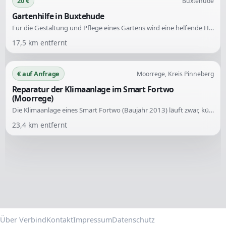
20 €
Buxtehude
Gartenhilfe in Buxtehude
Für die Gestaltung und Pflege eines Gartens wird eine helfende Hand mit grünem Daumen gesucht. Die Aufgaben umfassen vor allem Unkrautentfernung und Rasenpflege, gelegentlich auch das Überpflanzen von Pflanzkübeln sowie das Schneiden oder Entfernen von Sträuchern.
17,5
km entfernt
€ auf Anfrage
Moorrege, Kreis Pinneberg
Reparatur der Klimaanlage im Smart Fortwo
(Moorrege)
Die Klimaanlage eines Smart Fortwo (Baujahr 2013) läuft zwar, kühlt jedoch nicht mehr. Es wird Hilfe benötigt, um das Problem zu reparieren oder zu überprüfen, ob alles in Ordnung ist.
23,4
km entfernt
Über Verbind
Kontakt
Impressum
Datenschutz