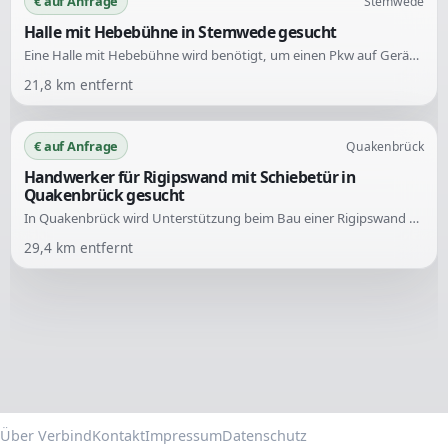
€ auf Anfrage
Stemwede
Halle mit Hebebühne in Stemwede gesucht
Eine Halle mit Hebebühne wird benötigt, um einen Pkw auf Geräusche an der Hinterachse zu überprüfen. Der Standort sollte möglichst in der Nähe sein, um hohe Werkstattkosten zu vermeiden.
21,8
km entfernt
€ auf Anfrage
Quakenbrück
Handwerker für Rigipswand mit Schiebetür in
Quakenbrück gesucht
In Quakenbrück wird Unterstützung beim Bau einer Rigipswand mit Schiebetür gesucht. Die Arbeiten umfassen den Aufbau eines Ständerwerks, die Montage von Rigipsplatten sowie den Einbau der Schiebetür.
29,4
km entfernt
Über Verbind
Kontakt
Impressum
Datenschutz