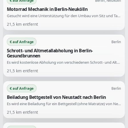
€ auf Anfrage
Berlin, Neukölln
Motorrad Mechanik in Berlin-Neukölln
Gesucht wird eine Unterstützung für den Umbau von Sitz und Tank an einer Suzuki GN 250. Der aktuelle und der gewünschte Zustand sind durch ein Foto dokumentiert.
21,5
km entfernt
€ auf Anfrage
Berlin
Schrott- und Altmetallabholung in Berlin-
Gesundbrunnen
Es wird kostenlose Abholung von verschiedenen Schrott- und Altmetallarten in Berlin und Umgebung angeboten. Die Abholung erfolgt zuverlässig und sauber, rund um die Uhr, 7 Tage die Woche.
21,5
km entfernt
€ auf Anfrage
Berlin
Beiladung Bettgestell von Neustadt nach Berlin
Es wird eine Beiladung für ein Bettgestell (ohne Matratze) von Neustadt nach Berlin gesucht. Die Abholung erfolgt in Neustadt und die Zustellung in Berlin.
21,5
km entfernt