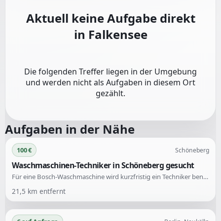
Aktuell keine Aufgabe direkt
in
Falkensee
Die folgenden Treffer liegen in der Umgebung
und werden nicht als Aufgaben in diesem Ort
gezählt.
Aufgaben in der Nähe
100 €
Schöneberg
Waschmaschinen-Techniker in Schöneberg gesucht
Für eine Bosch-Waschmaschine wird kurzfristig ein Techniker benötigt, um Fehler E35-10 und E36-10 zu beheben. Die Maschine hat bereits einige Schritte durchlaufen, wie die Reinigung des Flusensiebs und das Ablassen des Restwassers. Die Reparatur soll heute zwischen 14-16 Uhr in Schöneberg stattfinden.
21,5
km entfernt