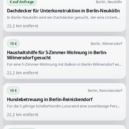
€ auf Anfrage
Berlin, Neukölln
Dachdecker für Unterkonstruktion in Berlin-Neukölln
In Berlin-Neukölln wird ein Dachdecker gesucht, der eine Unterkonstruktion für eine Garage erstellen und diese mit Sandwichpanelen decken kann. Die Fläche beträgt ca. 36 qm.
22,2
km entfernt
15 €
Berlin, Wilmersdorf
Haushaltshilfe für 5-Zimmer-Wohnung in Berlin-
Wilmersdorf gesucht
Für eine 5-Zimmer-Wohnung mit Balkon in Berlin-Wilmersdorf wird eine zuverlässige und zügig arbeitende Haushaltshilfe gesucht. Der Einsatz erfolgt zweimal im Monat mit jeweils etwa 10 Stunden Arbeitszeit.
22,2
km entfernt
15 €
Berlin, Reinickendorf
Hundebetreuung in Berlin-Reinickendorf
Für die 5-jährige Schäferhündin Luna wird eine zuverlässige Person gesucht, die regelmäßig mit ihr spazieren geht oder sie anderweitig auslastet. Der Einsatz kann täglich oder mehrmals pro Woche erfolgen, bevorzugt im Auslaufgebiet Frohnau oder Stolper Feld.
22,2
km entfernt