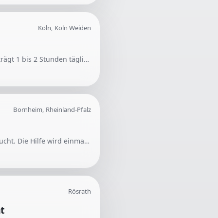
Köln, Köln Weiden
Für eine private Wohnung in Köln wird eine zuverlässige Putzfrau gesucht. Die Arbeitszeit beträgt 1 bis 2 Stunden täglich, 5-mal pro Woche, mit flexibler Vereinbarung der Uhrzeit.
Bornheim, Rheinland-Pfalz
Es wird eine zuverlässige Putzkraft für einen Haushalt mit vier Personen und zwei Katzen gesucht. Die Hilfe wird einmal wöchentlich für 2-3 Stunden benötigt.
Rösrath
t