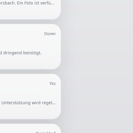
Es wird ein Handwerker gesucht, um Wasserhähne zu entfernen. Der Einsatzort ist Rösrath-Forsbach. Ein Foto ist verfügbar zur Veranschaulichung der Aufgabe.
Düren
d dringend benötigt.
Titz
Für einen Haushalt in Jackerath wird eine zuverlässige weibliche Reinigungskraft gesucht. Die Unterstützung wird regelmäßig für etwa zwei Stunden pro Woche benötigt. Eine offizielle Anmeldung der Tätigkeit (Minijob) ist wichtig.