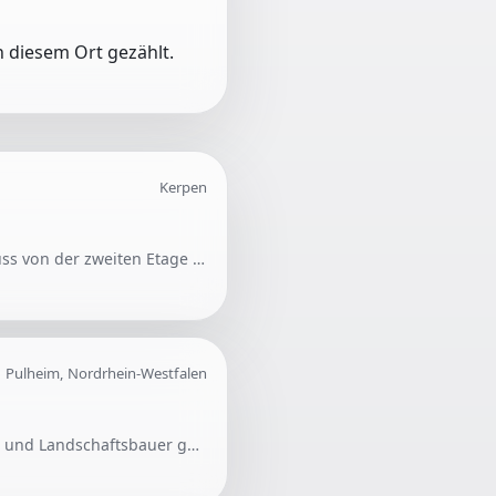
 diesem Ort gezählt.
Kerpen
Suche professionelle Umzugsfirma für den Transport eines großen Schranks. Der Schrank muss von der zweiten Etage ohne Aufzug in Brühl abgeholt und in die vierte Etage ohne Aufzug in Kerpen Sindorf gebracht werden. Das Treppenhaus ist in beiden Wohnungen breit, was den Transport erleichtert.
Pulheim, Nordrhein-Westfalen
Für die Rodung und Umgestaltung eines Seitenstreifens am Haus wird ein erfahrener Garten- und Landschaftsbauer gesucht. Die Fläche ist stark bewachsen und benötigt eine fachgerechte Bearbeitung.