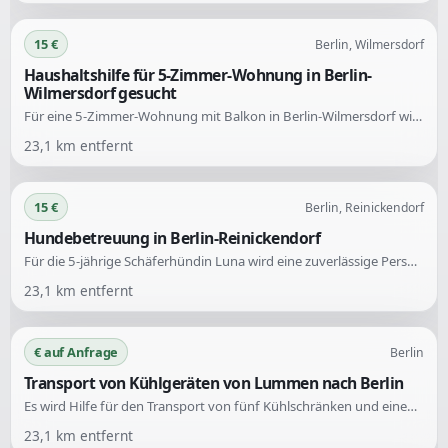
15 €
Berlin, Wilmersdorf
Haushaltshilfe für 5-Zimmer-Wohnung in Berlin-
Wilmersdorf gesucht
Für eine 5-Zimmer-Wohnung mit Balkon in Berlin-Wilmersdorf wird eine zuverlässige und zügig arbeitende Haushaltshilfe gesucht. Der Einsatz erfolgt zweimal im Monat mit jeweils etwa 10 Stunden Arbeitszeit.
23,1
km entfernt
15 €
Berlin, Reinickendorf
Hundebetreuung in Berlin-Reinickendorf
Für die 5-jährige Schäferhündin Luna wird eine zuverlässige Person gesucht, die regelmäßig mit ihr spazieren geht oder sie anderweitig auslastet. Der Einsatz kann täglich oder mehrmals pro Woche erfolgen, bevorzugt im Auslaufgebiet Frohnau oder Stolper Feld.
23,1
km entfernt
€ auf Anfrage
Berlin
Transport von Kühlgeräten von Lummen nach Berlin
Es wird Hilfe für den Transport von fünf Kühlschränken und einem Miniofen benötigt. Die Geräte müssen am 11.08.26 von einem Standort in Lummen, Belgien abgeholt und innerhalb von zwei Monaten nach Berlin geliefert werden.
23,1
km entfernt