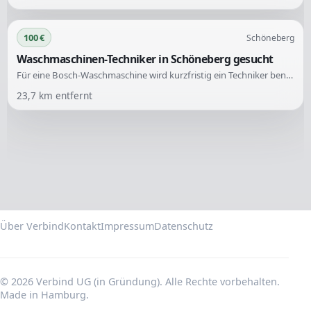
100 €
Schöneberg
Waschmaschinen-Techniker in Schöneberg gesucht
Für eine Bosch-Waschmaschine wird kurzfristig ein Techniker benötigt, um Fehler E35-10 und E36-10 zu beheben. Die Maschine hat bereits einige Schritte durchlaufen, wie die Reinigung des Flusensiebs und das Ablassen des Restwassers. Die Reparatur soll heute zwischen 14-16 Uhr in Schöneberg stattfinden.
23,7
km entfernt
Über Verbind
Kontakt
Impressum
Datenschutz
© 2026 Verbind UG (in Gründung). Alle Rechte vorbehalten.
Made in Hamburg.