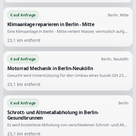
€ auf Anfrage
Berlin, Mitte
Klimaanlage reparieren in Berlin - Mitte
Eine Klimaanlage in Berlin - Mitte verliert Wasser, vermutlich aufgrund eines Problems mit dem Ablaufschlauch. Gesucht wird jemand, der die Ursache prüft und den Schaden fachgerecht behebt.
23,1
km entfernt
€ auf Anfrage
Berlin, Neukölln
Motorrad Mechanik in Berlin-Neukölln
Gesucht wird Unterstützung für den Umbau eines Suzuki GN 250 Motorrads. Es sollen der Unterbau der Bank und der Tank angehoben werden. Ein Foto des aktuellen und gewünschten Zustands wurde bereitgestellt.
23,1
km entfernt
€ auf Anfrage
Berlin
Schrott- und Altmetallabholung in Berlin-
Gesundbrunnen
Es wird kostenlose Abholung von verschiedenen Schrott- und Altmetallarten in Berlin und Umgebung angeboten. Die Abholung erfolgt zuverlässig und sauber, rund um die Uhr, 7 Tage die Woche.
23,1
km entfernt