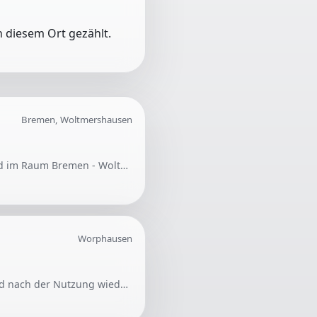
 diesem Ort gezählt.
Bremen, Woltmershausen
Gesucht wird eine helfende Person zur Montage von Zargen an Türen. Die Unterstützung wird im Raum Bremen - Woltmershausen benötigt.
Worphausen
Es wird Hilfe benötigt, um einen Rüttler inklusive Rüttelplatte nach Worphausen zu liefern und nach der Nutzung wieder abzuholen. Der Transport sollte möglichst kurzfristig erfolgen.