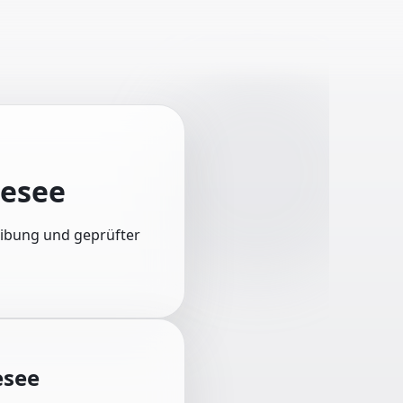
esee
reibung und geprüfter
esee