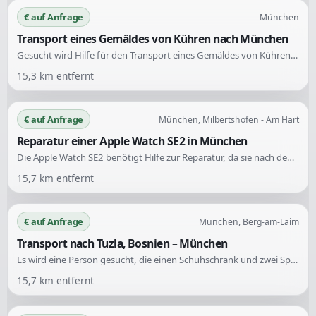
€ auf Anfrage
München
Transport eines Gemäldes von Kühren nach München
Gesucht wird Hilfe für den Transport eines Gemäldes von Kühren nach München. Die Aufgabe umfasst das Mitnehmen und Befördern des Kunstwerks.
15,3
km entfernt
€ auf Anfrage
München, Milbertshofen - Am Hart
Reparatur einer Apple Watch SE2 in München
Die Apple Watch SE2 benötigt Hilfe zur Reparatur, da sie nach dem Schwimmen nicht mehr funktioniert. Trotz Trocknung und Batteriewechsel zeigt sie weiterhin keinen Betrieb an.
15,7
km entfernt
€ auf Anfrage
München, Berg-am-Laim
Transport nach Tuzla, Bosnien – München
Es wird eine Person gesucht, die einen Schuhschrank und zwei Spiegel nach Tuzla in Bosnien transportieren kann. Die Abholung erfolgt in München, Berg-am-Laim.
15,7
km entfernt