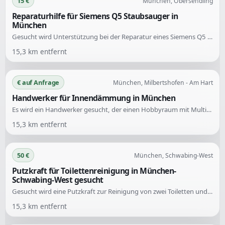
15 €
München, Obersendling
Reparaturhilfe für Siemens Q5 Staubsauger in
München
Gesucht wird Unterstützung bei der Reparatur eines Siemens Q5 Staubsaugers. Das Gerät lässt sich nicht mehr einschalten und es besteht Unsicherheit über die genaue Ursache der Störung.
15,3
km entfernt
€ auf Anfrage
München, Milbertshofen - Am Hart
Handwerker für Innendämmung in München
Es wird ein Handwerker gesucht, der einen Hobbyraum mit Multipor Dämmplatten dämmen und verputzen kann.
15,3
km entfernt
50 €
München, Schwabing-West
Putzkraft für Toilettenreinigung in München-
Schwabing-West gesucht
Gesucht wird eine Putzkraft zur Reinigung von zwei Toiletten und des Fußbodens. Die Arbeiten sollen am Sonntag, den 02.08., zwischen 15 und 17 Uhr stattfinden.
15,3
km entfernt