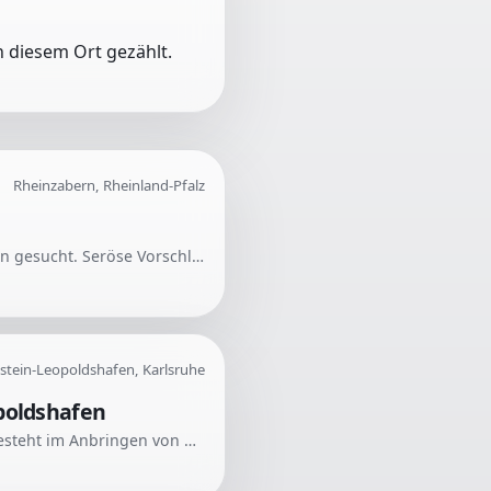
 diesem Ort gezählt.
Rheinzabern, Rheinland-Pfalz
Eine Fahrt für eine Person und ihre Partnerin wird von Rheinzabern nach Nordrhein-Westfalen gesucht. Seröse Vorschläge und Möglichkeiten werden erwünscht.
stein-Leopoldshafen, Karlsruhe
opoldshafen
Für kleine Schweißarbeiten wird ein Handwerker oder guter Amateur gesucht. Die Aufgabe besteht im Anbringen von Winkeln durch Schweißarbeiten. Die Tätigkeiten sind nicht groß, erfordern jedoch entsprechende Fähigkeiten.