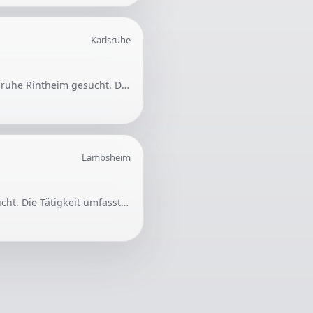
Karlsruhe
Es wird Unterstützung beim Tragen von Kartons und einzelnen kleinen Möbelstücken in Karlsruhe Rintheim gesucht. Die Arbeit umfasst auch das Aufbauen von wenigen Möbeln wie einem Bett und einem Schreibtischstuhl. Der Einsatz ist für Donnerstag, 06.08., vorgesehen.
Lambsheim
Für ein modernes Einfamilienhaus in Lambsheim wird eine zuverlässige Reinigungskraft gesucht. Die Tätigkeit umfasst die Reinigung der Bäder, Abstauben und Wischen für ca. 3 Stunden pro Woche.