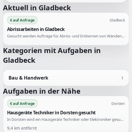
Aktuell in
Gladbeck
€ auf Anfrage
Gladbeck
Abrissarbeiten in Gladbeck
Gesucht werden Aufträge für Abriss- und Entkernen von Wänden, Tapeten, Holzdielen und Fliesen. Einsatzgebiete sind unter anderem Gladbeck und umliegende Städte.
Kategorien mit Aufgaben in
Gladbeck
Bau & Handwerk
1
Aufgaben in der Nähe
€ auf Anfrage
Dorsten
Hausgeräte Techniker in Dorsten gesucht
In Dorsten wird ein Hausgeräte Techniker oder Elektroniker gesucht, der die Ursache für eine defekte Waschmaschine herausfinden kann. Gesucht wird jemand mit Fachkenntnissen in diesem Bereich.
9,4
km entfernt