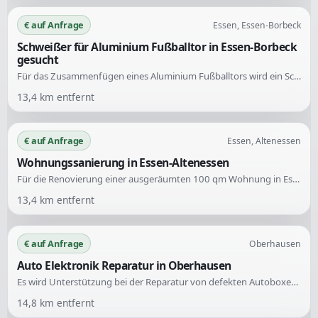
€ auf Anfrage
Essen, Essen-Borbeck
Schweißer für Aluminium Fußballtor in Essen-Borbeck
gesucht
Für das Zusammenfügen eines Aluminium Fußballtors wird ein Schweißer gesucht. Es handelt sich um eine einmalige Aufgabe in Essen-Borbeck.
13,4
km entfernt
€ auf Anfrage
Essen, Altenessen
Wohnungssanierung in Essen-Altenessen
Für die Renovierung einer ausgeräumten 100 qm Wohnung in Essen-Altenessen werden verschiedene Arbeiten benötigt. Die Aufgaben umfassen das Streichen der Wände, das Entfernen von Teppichen und PVC sowie das Verlegen von neuem Laminat und weitere Ausbesserungsarbeiten.
13,4
km entfernt
€ auf Anfrage
Oberhausen
Auto Elektronik Reparatur in Oberhausen
Es wird Unterstützung bei der Reparatur von defekten Autoboxen gesucht. Vermutet wird ein Kabelbruch oder ein anderes Problem. Es sind Fachkenntnisse im Bereich Autoelektronik erforderlich.
14,8
km entfernt