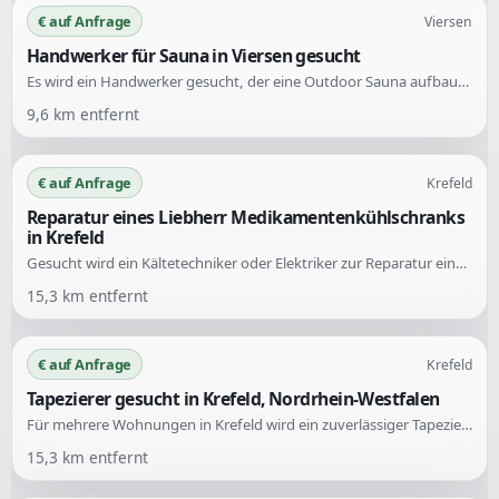
€ auf Anfrage
Viersen
Handwerker für Sauna in Viersen gesucht
Es wird ein Handwerker gesucht, der eine Outdoor Sauna aufbaut. Der Auftrag umfasst den Aufbau der Sauna im Gartenbereich.
9,6
km entfernt
€ auf Anfrage
Krefeld
Reparatur eines Liebherr Medikamentenkühlschranks
in Krefeld
Gesucht wird ein Kältetechniker oder Elektriker zur Reparatur eines BPV/Liebherr Medikamentenkühlschranks in einer Apotheke in Krefeld. Der Kühlschrank zeigt den Fehler F8 an und benötigt eine fachgerechte Überprüfung des Kompressors.
15,3
km entfernt
€ auf Anfrage
Krefeld
Tapezierer gesucht in Krefeld, Nordrhein-Westfalen
Für mehrere Wohnungen in Krefeld wird ein zuverlässiger Tapezierer bzw. Renovierungshelfer gesucht. Die Hauptaufgaben umfassen das Tapezieren mit Rauhfaser sowie das anschließende Streichen der Wohnungen.
15,3
km entfernt