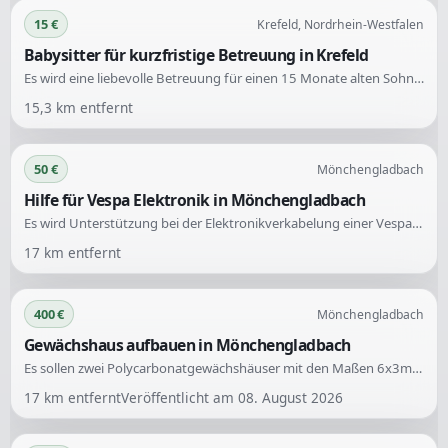
15 €
Krefeld, Nordrhein-Westfalen
Babysitter für kurzfristige Betreuung in Krefeld
Es wird eine liebevolle Betreuung für einen 15 Monate alten Sohn in Krefeld gesucht. Die Unterstützung wird kurzfristig benötigt, insbesondere für Termine, die häufig auch am nächsten Tag anfallen können.
15,3
km entfernt
50 €
Mönchengladbach
Hilfe für Vespa Elektronik in Mönchengladbach
Es wird Unterstützung bei der Elektronikverkabelung einer Vespa PX 80 Lusso gesucht. Der Helfer sollte Erfahrung im Durchmessen und Instandsetzen der Elektronik haben.
17
km entfernt
400 €
Mönchengladbach
Gewächshaus aufbauen in Mönchengladbach
Es sollen zwei Polycarbonatgewächshäuser mit den Maßen 6x3m aufgebaut werden. Die dazugehörigen Betonplatten sind vorhanden, ebenso eine Aufbauanleitung. Die Gewächshäuser sind neu und original verpackt.
17
km entfernt
Veröffentlicht am
08. August 2026