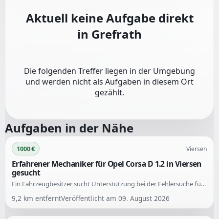
Aktuell keine Aufgabe direkt
in
Grefrath
Die folgenden Treffer liegen in der Umgebung
und werden nicht als Aufgaben in diesem Ort
gezählt.
Aufgaben in der Nähe
1000 €
Viersen
Erfahrener Mechaniker für Opel Corsa D 1.2 in Viersen
gesucht
Ein Fahrzeugbesitzer sucht Unterstützung bei der Fehlersuche für seinen Opel Corsa D 1.2. Der Motor zeigt im Leerlauf starke Schwankungen und Probleme insbesondere bei eingeschalteter Klimaanlage. Bereits durchgeführte Arbeiten haben das Problem bisher nicht behoben.
9,2
km entfernt
Veröffentlicht am
09. August 2026