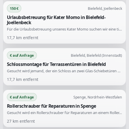
150 €
Bielefeld, Joellenbeck
Urlaubsbetreuung für Kater Momo in Bielefeld-
Joellenbeck
Für die Urlaubsbetreuung unseres Kater Momo suchen wir eine tierliebe Person. Die Betreuung umfasst Besuche am Morgen und Abend, um Momo zu füttern und zu schmusen, sowie das Gießen von Blumen und Füttern von Igeln.
17,7
km entfernt
€ auf Anfrage
Bielefeld, Bielefeld (Innenstadt)
Schlossmontage für Terrassentüren in Bielefeld
Gesucht wird jemand, der ein Schloss an zwei Glas-Schiebetüren montieren kann. Derzeit ist kein Schloss vorhanden. Die Montage sollte idealerweise im unteren Bereich der Türen erfolgen.
17,7
km entfernt
€ auf Anfrage
Spenge, Nordrhein-Westfalen
Rollerschrauber für Reparaturen in Spenge
Gesucht wird ein Rollerschrauber für Reparaturen an einem Roller. Es müssen der Startautomatik, die Tachowelle oder der Tacho repariert sowie der Scheinwerfer justiert werden.
27
km entfernt