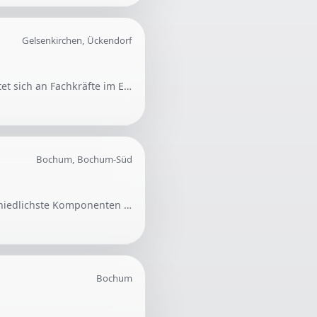
Gelsenkirchen, Ückendorf
Ein Elektriker wird für diverse Arbeiten in Gelsenkirchen Ückendorf gesucht. Die Anfrage richtet sich an Fachkräfte im Elektrohandwerk.
Bochum, Bochum-Süd
Gesucht wird jemand, der defekte PC Hardware reparieren kann. Die Reparatur kann unterschiedlichste Komponenten betreffen.
Bochum