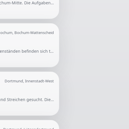
Gesucht wird ein zuverlässiger Reinigungsservice für ein 3-stöckiges Mehrfamilienhaus in Bochum-Mitte. Die Aufgaben umfassen regelmäßige Reinigungen des Treppenhauses sowie Fenster und Kellergang.
ochum, Bochum-Wattenscheid
Es wird Hilfe bei der Entsorgung von Gegenständen aus einem Keller gesucht. Unter den Gegenständen befinden sich teilweise schwere Keramikplatten.
Dortmund, Innenstadt-West
Für die Renovierung eines Schlafzimmers in Dortmund wird Unterstützung beim Tapezieren und Streichen gesucht. Die Fläche umfasst eine Decke und mehrere Wände, wobei bereits alte Tapeten entfernt werden.