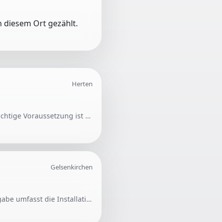
 diesem Ort gezählt.
Herten
Für den Einbau von Klimaanlagen wird dringend eine erfahrene Person in Herten gesucht. Wichtige Voraussetzung ist die fachgerechte Montage und Inbetriebnahme der Klimaanlage.
Gelsenkirchen
Gesucht wird Unterstützung beim Einbau einer Klimaanlage mit drei Inneneinheiten. Die Aufgabe umfasst die Installation des gesamten Systems in einem Wohnraum.