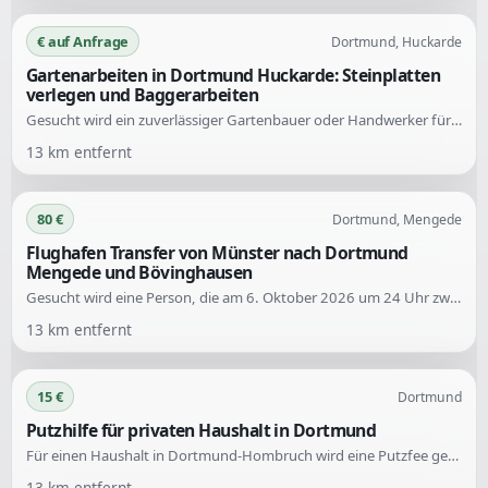
€ auf Anfrage
Dortmund, Huckarde
Gartenarbeiten in Dortmund Huckarde: Steinplatten
verlegen und Baggerarbeiten
Gesucht wird ein zuverlässiger Gartenbauer oder Handwerker für die Verlegung von Betonplatten in Dortmund Huckarde. Die Arbeiten umfassen das Ausheben von Rasen und Erde sowie die fachgerechte Vorbereitung des Unterbaus für die Plattenverlegung.
13
km entfernt
80 €
Dortmund, Mengede
Flughafen Transfer von Münster nach Dortmund
Mengede und Bövinghausen
Gesucht wird eine Person, die am 6. Oktober 2026 um 24 Uhr zwei Personen mit Gepäck vom Flughafen Münster abholen kann. Die Fahrt geht von Münster nach Dortmund Mengede und anschließend nach Dortmund Bövinghausen.
13
km entfernt
15 €
Dortmund
Putzhilfe für privaten Haushalt in Dortmund
Für einen Haushalt in Dortmund-Hombruch wird eine Putzfee gesucht. Die Unterstützung wird alle zwei Wochen für 2-3 Stunden benötigt.
13
km entfernt