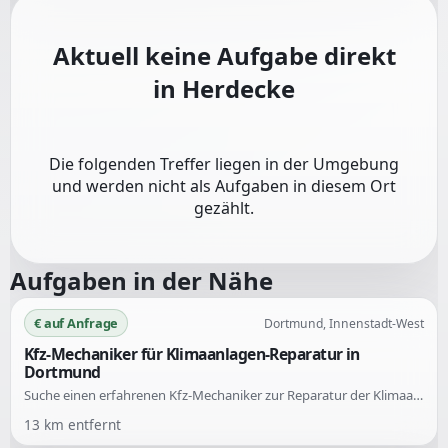
Aktuell keine Aufgabe direkt
in
Herdecke
Die folgenden Treffer liegen in der Umgebung
und werden nicht als Aufgaben in diesem Ort
gezählt.
Aufgaben in der Nähe
€ auf Anfrage
Dortmund, Innenstadt-West
Kfz-Mechaniker für Klimaanlagen-Reparatur in
Dortmund
Suche einen erfahrenen Kfz-Mechaniker zur Reparatur der Klimaanlage meines BMW X4 (Baujahr 2014, 190 PS). Bisher durchgeführte Maßnahmen umfassen Klimaservice, Austausch des Regelventils und Fehleranalyse ohne Befund. Die Klimaanlage baut jedoch keinen Druck auf und kühlt nicht.
13
km entfernt