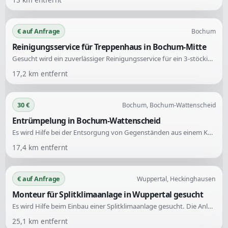
€ auf Anfrage
Bochum
Reinigungsservice für Treppenhaus in Bochum-Mitte
Gesucht wird ein zuverlässiger Reinigungsservice für ein 3-stöckiges Mehrfamilienhaus in Bochum-Mitte. Die Aufgaben umfassen regelmäßige Reinigungen des Treppenhauses sowie Fenster und Kellergang.
17,2
km entfernt
30 €
Bochum, Bochum-Wattenscheid
Entrümpelung in Bochum-Wattenscheid
Es wird Hilfe bei der Entsorgung von Gegenständen aus einem Keller gesucht. Unter den Gegenständen befinden sich teilweise schwere Keramikplatten.
17,4
km entfernt
€ auf Anfrage
Wuppertal, Heckinghausen
Monteur für Splitklimaanlage in Wuppertal gesucht
Es wird Hilfe beim Einbau einer Splitklimaanlage gesucht. Die Anlage soll aus drei Innengeräten und einem Außengerät bestehen.
25,1
km entfernt