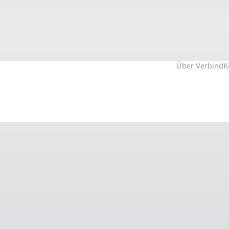
Über Verbind
K