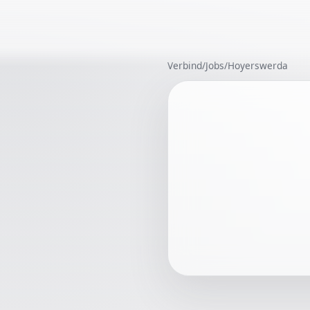
Verbind
/
Jobs
/
Hoyerswerda