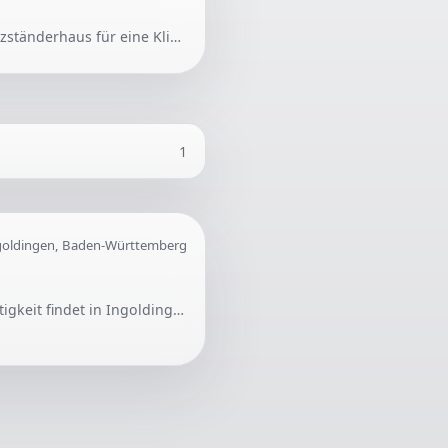
Gesucht wird ein Handwerker, der ein Loch mit einem Durchmesser von etwa 10 cm in ein Holzständerhaus für eine Klimaanlage erstellen kann. Der fachgerechte Einbau unter Berücksichtigung der Dampfsperre ist wichtig.
1
goldingen, Baden-Württemberg
Es wird ein SHK zur Unterstützung bei dem Austausch von zwei Druckventilen gesucht. Die Tätigkeit findet in Ingoldingen, Baden-Württemberg, statt.