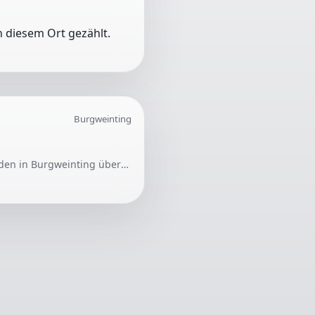
 diesem Ort gezählt.
Burgweinting
Gesucht wird ein selbstständiger Bodenleger oder eine Firma, die im August einen Parkettboden in Burgweinting überarbeiten kann. Dazu gehören das Austausch von Stäben, Abschleifen, Lackieren und Anbringen neuer Sockelleisten.