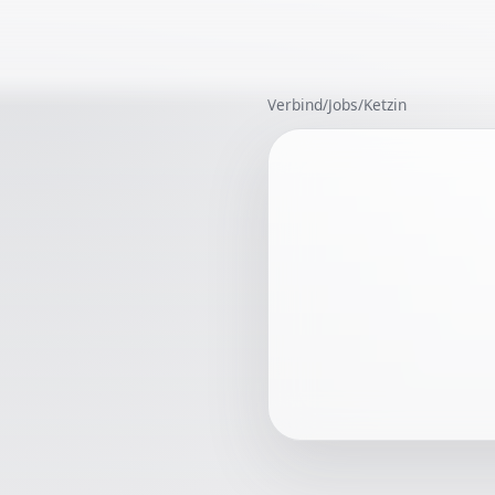
Verbind
/
Jobs
/
Ketzin