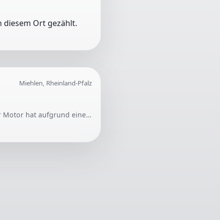
 diesem Ort gezählt.
Miehlen, Rheinland-Pfalz
Gesucht wird Hilfe beim Steuerkettenwechsel an einem Golf 5 1.4 TSI 140PS Baujahr 2007. Der Motor hat aufgrund eines Steuerketten-Schadens blockiert, und alle benötigten Teile sind vorhanden.