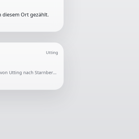
 diesem Ort gezählt.
Utting
Für die Tochter einer Familie wird ab September eine tägliche Mitfahrgelegenheit in der Früh von Utting nach Starnberg gesucht. Ideal wäre auch eine Rückfahrt am Nachmittag.