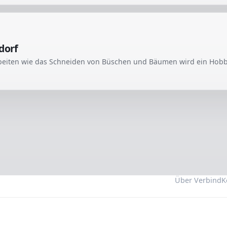
dorf
Über Verbind
K