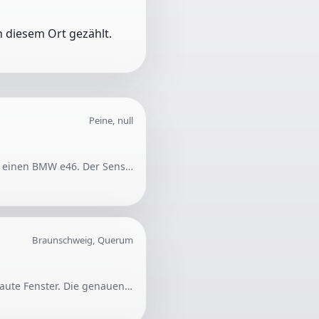
 diesem Ort gezählt.
Peine, null
Gesucht wird Unterstützung bei der Justierung eines neu eingebauten Lenkwinkelsensors für einen BMW e46. Der Sensor ist bereits angelernt, aber die Null-Einstellung muss noch vorgenommen werden.
Braunschweig, Querum
Gesucht wird Unterstützung beim Verputzen und Spachteln von Wänden um zwei neu eingebaute Fenster. Die genauen Aufgaben können den bereitgestellten Fotos entnommen werden. Der Ausführungsort befindet sich in Braunschweig Querum.