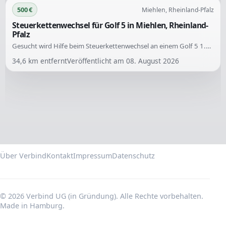
500 €
Miehlen, Rheinland-Pfalz
Steuerkettenwechsel für Golf 5 in Miehlen, Rheinland-
Pfalz
Gesucht wird Hilfe beim Steuerkettenwechsel an einem Golf 5 1.4 TSI 140PS Baujahr 2007. Der Motor hat aufgrund eines Steuerketten-Schadens blockiert, und alle benötigten Teile sind vorhanden.
34,6
km entfernt
Veröffentlicht am
08. August 2026
Über Verbind
Kontakt
Impressum
Datenschutz
© 2026 Verbind UG (in Gründung). Alle Rechte vorbehalten.
Made in Hamburg.