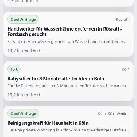
6,3
km entfernt
€ auf Anfrage
Rösrath
Handwerker für Wasserhähne entfernen in Rösrath-
Forsbach gesucht
Es wird ein Handwerker gesucht, um Wasserhähne zu entfernen. Der Einsatzort ist Rösrath-Forsbach. Ein Foto ist verfügbar zur Veranschaulichung der Aufgabe.
13,7
km entfernt
15 €
Köln
Babysitter für 8 Monate alte Tochter in Köln
Für die Betreuung unserer 8 Monate alten Tochter suchen wir eine warmherzige und geduldige Person. Die Betreuung soll 1-2 Mal pro Woche für 3-5 Stunden bei uns zuhause stattfinden.
15,2
km entfernt
€ auf Anfrage
Köln, Köln Weiden
Reinigungskraft für Haushalt in Köln
Für eine private Wohnung in Köln wird eine zuverlässige Putzfrau gesucht. Die Arbeitszeit beträgt 1 bis 2 Stunden täglich, 5-mal pro Woche, mit flexibler Vereinbarung der Uhrzeit.