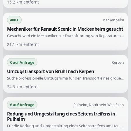
15,2
km entfernt
400 €
Meckenheim
Mechaniker für Renault Scenic in Meckenheim gesucht
Gesucht wird ein Mechaniker zur Durchführung von Reparaturen an einem Renault Scenic 2.0 16V. Die Aufgaben umfassen den Austausch von Bremsleitungen, Bremscheiben, Stoßdämpfern und Scheinwerfern sowie die Vorbereitung für den TÜV.
21,1
km entfernt
€ auf Anfrage
Kerpen
Umzugstransport von Brühl nach Kerpen
Suche professionelle Umzugsfirma für den Transport eines großen Schranks. Der Schrank muss von der zweiten Etage ohne Aufzug in Brühl abgeholt und in die vierte Etage ohne Aufzug in Kerpen Sindorf gebracht werden. Das Treppenhaus ist in beiden Wohnungen breit, was den Transport erleichtert.
24,9
km entfernt
€ auf Anfrage
Pulheim, Nordrhein-Westfalen
Rodung und Umgestaltung eines Seitenstreifens in
Pulheim
Für die Rodung und Umgestaltung eines Seitenstreifens am Haus wird ein erfahrener Garten- und Landschaftsbauer gesucht. Die Fläche ist stark bewachsen und benötigt eine fachgerechte Bearbeitung.