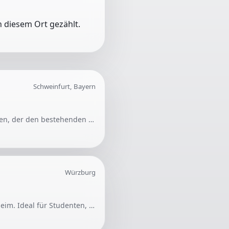
 diesem Ort gezählt.
Schweinfurt, Bayern
Ich suche einen Motor für meinen VW T5, Typ BNZ mit 131 PS. Alternativ benötige ich jemanden, der den bestehenden Motor instandsetzen kann.
Würzburg
Gesucht werden Umzugshelfer für einen kleinen Umzug von Würzburg nach Tauberbischofsheim. Ideal für Studenten, die Hilfe anbieten möchten.