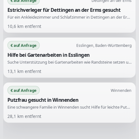
€ auf Anfrage
Dettingen an der Erms
Estrichverleger für Dettingen an der Erms gesucht
Für ein Ankleidezimmer und Schlafzimmer in Dettingen an der Erms wird ein Estrichverleger gesucht. Der Estrich muss auf einer Bodenplatte verlegt werden. Die Gesamtfläche beträgt 25 qm.
10,6
km entfernt
€ auf Anfrage
Esslingen, Baden-Württemberg
Hilfe bei Gartenarbeiten in Esslingen
Suche Unterstützung bei Gartenarbeiten wie Randsteine setzen und Erde umwälzen. Aufgrund gesundheitlicher Gründe bin ich derzeit nicht voll belastbar und benötige Hilfe.
13,1
km entfernt
€ auf Anfrage
Winnenden
Putzfrau gesucht in Winnenden
Eine schwangere Familie in Winnenden sucht Hilfe für leichte Putzarbeiten in ihrer Wohnung. Die Aufgaben sind geringfügig und unkompliziert.
28,1
km entfernt