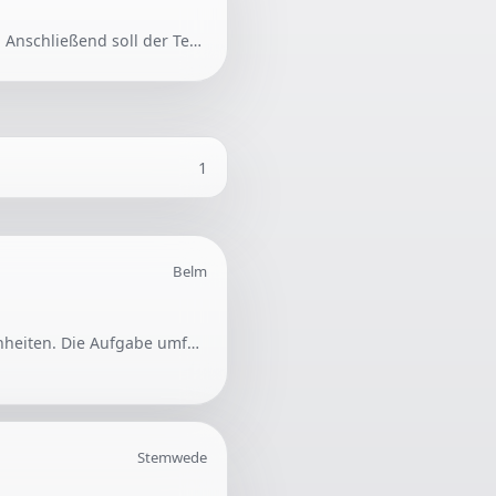
Gesucht wird eine Person, die eine Treppe ausmisst, um den passenden Teppich zu bestellen. Anschließend soll der Teppich fachgerecht auf der Treppe verklebt werden.
1
Belm
Gesucht wird Unterstützung bei der Erstellung von Nebenkostenabrechnungen für 10 Mieteinheiten. Die Aufgabe umfasst die komplette Erstellung der Abrechnungen. Es handelt sich um eine einmalige Hilfe.
Stemwede