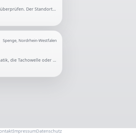
Eine Halle mit Hebebühne wird benötigt, um einen Pkw auf Geräusche an der Hinterachse zu überprüfen. Der Standort sollte möglichst in der Nähe sein, um hohe Werkstattkosten zu vermeiden.
Spenge, Nordrhein-Westfalen
Gesucht wird ein Rollerschrauber für Reparaturen an einem Roller. Es müssen der Startautomatik, die Tachowelle oder der Tacho repariert sowie der Scheinwerfer justiert werden.
ontakt
Impressum
Datenschutz