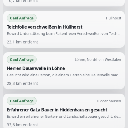
10,7
km entfernt
€ auf Anfrage
Hüllhorst
Teichfolie verschweißen in Hüllhorst
Es wird Unterstützung beim Faltenfreien Verschweißen von Teichfolie gesucht. Erfahrung im Umgang mit Teichfolie ist gewünscht.
23,1
km entfernt
€ auf Anfrage
Löhne, Nordrhein-Westfalen
Herren Dauerwelle in Löhne
Gesucht wird eine Person, die einem Herren eine Dauerwelle macht. Dies ist eine einmalige Dienstleistung.
28,3
km entfernt
€ auf Anfrage
Hiddenhausen
Erfahrener GaLa Bauer in Hiddenhausen gesucht
Es wird ein erfahrener Garten- und Landschaftsbauer gesucht, der die Rasenfläche neben einer bestehenden Terrasse herstellen kann. Die Aufgaben umfassen das Auffüllen von Mutterboden und den Aufbau eines Gulischachts.
33,6
km entfernt