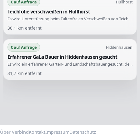
€ auf Anfrage
Hüllhorst
Teichfolie verschweißen in Hüllhorst
Es wird Unterstützung beim Faltenfreien Verschweißen von Teichfolie gesucht. Erfahrung im Umgang mit Teichfolie ist gewünscht.
30,1
km entfernt
€ auf Anfrage
Hiddenhausen
Erfahrener GaLa Bauer in Hiddenhausen gesucht
Es wird ein erfahrener Garten- und Landschaftsbauer gesucht, der die Rasenfläche neben einer bestehenden Terrasse herstellen kann. Die Aufgaben umfassen das Auffüllen von Mutterboden und den Aufbau eines Gulischachts.
31,7
km entfernt
Über Verbind
Kontakt
Impressum
Datenschutz