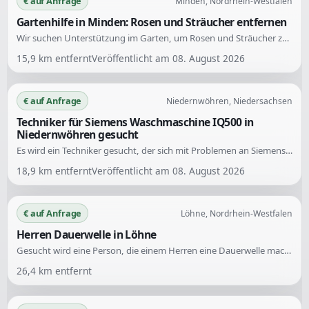
€ auf Anfrage
Minden, Nordrhein-Westfalen
Gartenhilfe in Minden: Rosen und Sträucher entfernen
Wir suchen Unterstützung im Garten, um Rosen und Sträucher zu entfernen. Die Terrasse soll um ca. 1m x 6m erweitert werden. Unterstützung wird bei dieser Aufgabe benötigt.
15,9
km entfernt
Veröffentlicht am
08. August 2026
€ auf Anfrage
Niedernwöhren, Niedersachsen
Techniker für Siemens Waschmaschine IQ500 in
Niedernwöhren gesucht
Es wird ein Techniker gesucht, der sich mit Problemen an Siemens Waschmaschinen, Modell IQ500, auskennt. Der Fehler konnte trotz Prüfung und Demontage der Maschine nicht gefunden werden.
18,9
km entfernt
Veröffentlicht am
08. August 2026
€ auf Anfrage
Löhne, Nordrhein-Westfalen
Herren Dauerwelle in Löhne
Gesucht wird eine Person, die einem Herren eine Dauerwelle macht. Dies ist eine einmalige Dienstleistung.
26,4
km entfernt