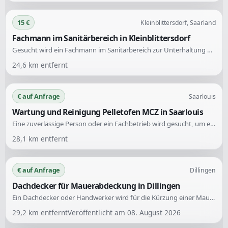
15 €
Kleinblittersdorf, Saarland
Fachmann im Sanitärbereich in Kleinblittersdorf
Gesucht wird ein Fachmann im Sanitärbereich zur Unterhaltung und Dokumentation eines Rohrleitungssystems. Eine Kameraausstattung ist erwünscht.
24,6
km entfernt
€ auf Anfrage
Saarlouis
Wartung und Reinigung Pelletofen MCZ in Saarlouis
Eine zuverlässige Person oder ein Fachbetrieb wird gesucht, um einen Pelletofen von MCZ fachgerecht zu warten und zu reinigen. Der Standort ist Saarlouis und Umgebung.
28,1
km entfernt
€ auf Anfrage
Dillingen
Dachdecker für Mauerabdeckung in Dillingen
Ein Dachdecker oder Handwerker wird für die Kürzung einer Mauer und die Anbringung einer Blechabdeckung gesucht. Es handelt sich um Ytong Steine über eine Länge von 8 Metern und eine Kürzung von 20 cm.
29,2
km entfernt
Veröffentlicht am
08. August 2026