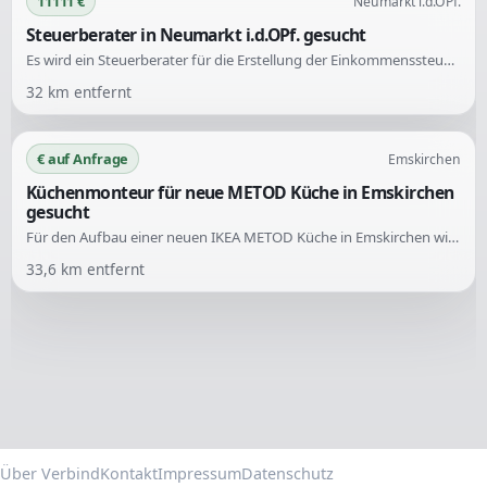
11111 €
Neumarkt i.d.OPf.
Steuerberater in Neumarkt i.d.OPf. gesucht
Es wird ein Steuerberater für die Erstellung der Einkommenssteuererklärung sowie der Gewinn- und Verlustrechnung eines Nebengewerbes gesucht. Der Antragsteller lebt in Neumarkt i.d.OPf.
32
km entfernt
€ auf Anfrage
Emskirchen
Küchenmonteur für neue METOD Küche in Emskirchen
gesucht
Für den Aufbau einer neuen IKEA METOD Küche in Emskirchen wird ein zuverlässiger Küchenmonteur gesucht. Die Küche ist bereits vollständig geliefert und die Wohnung ist leer sowie bereit für den Aufbau. Die Montage soll voraussichtlich Mitte/Ende nächster Woche erfolgen.
33,6
km entfernt
Über Verbind
Kontakt
Impressum
Datenschutz