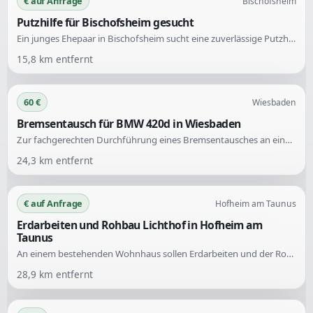
€ auf Anfrage
Bischofsheim
Putzhilfe für Bischofsheim gesucht
Ein junges Ehepaar in Bischofsheim sucht eine zuverlässige Putzhilfe zur regelmäßigen Unterstützung in ihrem gepflegten Haushalt. Die Aufgaben umfassen wöchentliche Reinigungen sowie die Fensterreinigung mehrmals im Jahr.
15,8
km entfernt
60 €
Wiesbaden
Bremsentausch für BMW 420d in Wiesbaden
Zur fachgerechten Durchführung eines Bremsentausches an einem BMW 420d Diesel (Baujahr 2018) wird Unterstützung gesucht. Die benötigten Ersatzteile sind vorhanden, es geht nur um den Einbau. Die Arbeiten sollen kurzfristig in Wiesbaden erfolgen.
24,3
km entfernt
€ auf Anfrage
Hofheim am Taunus
Erdarbeiten und Rohbau Lichthof in Hofheim am
Taunus
An einem bestehenden Wohnhaus sollen Erdarbeiten und der Rohbau für einen Lichthof durchgeführt werden. Die Arbeiten umfassen Aushub, Rohbau der Lichthofwände und Abdichtungsmaßnahmen.
28,9
km entfernt