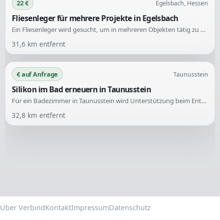
22 €
Egelsbach, Hessen
Fliesenleger für mehrere Projekte in Egelsbach
Ein Fliesenleger wird gesucht, um in mehreren Objekten tätig zu werden. Die Arbeiten umfassen verschiedene Fliesenverlegungen.
31,6
km entfernt
€ auf Anfrage
Taunusstein
Silikon im Bad erneuern in Taunusstein
Für ein Badezimmer in Taunusstein wird Unterstützung beim Entfernen alten Silikons und dem Auftragen von neuem Silikon gesucht. Bilder können zur Verfügung gestellt werden, um die Aufgabe zu verdeutlichen.
32,8
km entfernt
Über Verbind
Kontakt
Impressum
Datenschutz