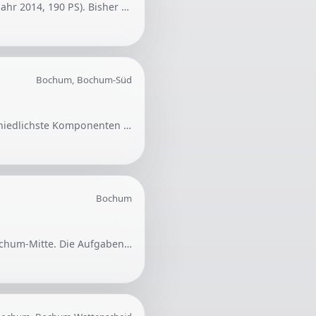
Suche einen erfahrenen Kfz-Mechaniker zur Reparatur der Klimaanlage meines BMW X4 (Baujahr 2014, 190 PS). Bisher durchgeführte Maßnahmen umfassen Klimaservice, Austausch des Regelventils und Fehleranalyse ohne Befund. Die Klimaanlage baut jedoch keinen Druck auf und kühlt nicht.
Bochum, Bochum-Süd
Gesucht wird jemand, der defekte PC Hardware reparieren kann. Die Reparatur kann unterschiedlichste Komponenten betreffen.
Bochum
Gesucht wird ein zuverlässiger Reinigungsservice für ein 3-stöckiges Mehrfamilienhaus in Bochum-Mitte. Die Aufgaben umfassen regelmäßige Reinigungen des Treppenhauses sowie Fenster und Kellergang.