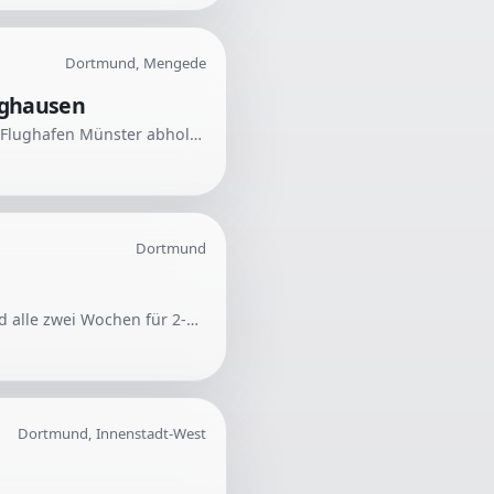
Dortmund, Mengede
nghausen
Gesucht wird eine Person, die am 6. Oktober 2026 um 24 Uhr zwei Personen mit Gepäck vom Flughafen Münster abholen kann. Die Fahrt geht von Münster nach Dortmund Mengede und anschließend nach Dortmund Bövinghausen.
Dortmund
Für einen Haushalt in Dortmund-Hombruch wird eine Putzfee gesucht. Die Unterstützung wird alle zwei Wochen für 2-3 Stunden benötigt.
Dortmund, Innenstadt-West