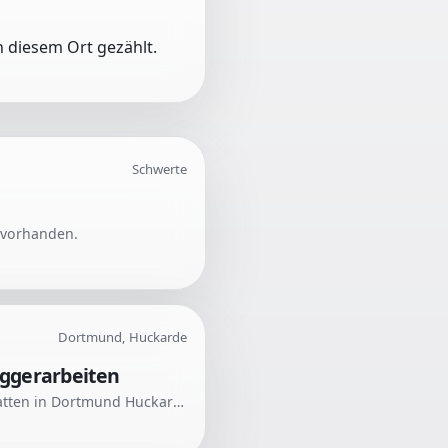
 diesem Ort gezählt.
Schwerte
s vorhanden.
Dortmund, Huckarde
aggerarbeiten
Gesucht wird ein zuverlässiger Gartenbauer oder Handwerker für die Verlegung von Betonplatten in Dortmund Huckarde. Die Arbeiten umfassen das Ausheben von Rasen und Erde sowie die fachgerechte Vorbereitung des Unterbaus für die Plattenverlegung.