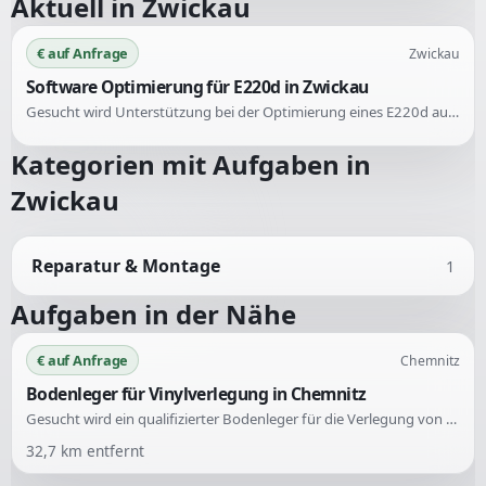
Aktuell in
Zwickau
€ auf Anfrage
Zwickau
Software Optimierung für E220d in Zwickau
Gesucht wird Unterstützung bei der Optimierung eines E220d aus dem Jahr 2016. Angeboten werden sollen Vorschläge für die Softwareanpassung des Fahrzeugs.
Kategorien mit Aufgaben in
Zwickau
Reparatur & Montage
1
Aufgaben in der Nähe
€ auf Anfrage
Chemnitz
Bodenleger für Vinylverlegung in Chemnitz
Gesucht wird ein qualifizierter Bodenleger für die Verlegung von Vinylboden im Fischgrätmuster in einer Dachgeschosswohnung in Chemnitz. Die Grundfläche beträgt 72 Quadratmeter, verteilt auf 3 Zimmer, Diele und Bad. Alle nötigen Materialien sind bereits vor Ort.
32,7
km entfernt